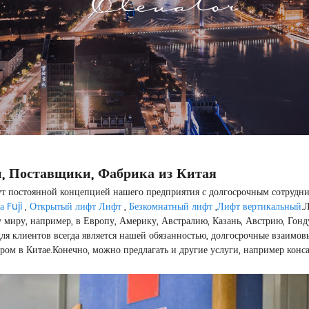
, Поставщики, Фабрика из Китая
дут постоянной концепцией нашего предприятия с долгосрочным сотрудн
 Fuji
,
Открытый лифт Лифт
,
Безкомнатный лифт
,
Лифт вертикальный
.
миру, например, в Европу, Америку, Австралию, Казань, Австрию, Гонд
для клиентов всегда является нашей обязанностью, долгосрочные взаимов
ом в Китае.Конечно, можно предлагать и другие услуги, например конса