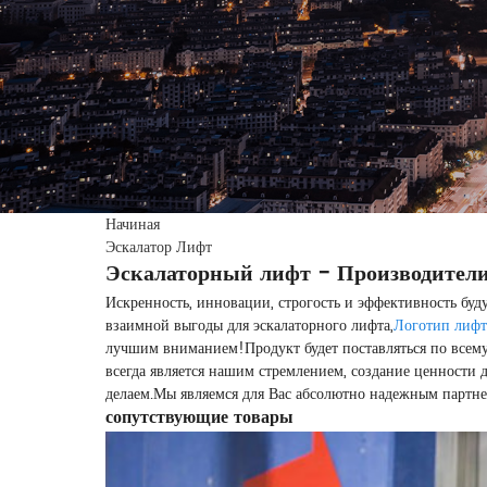
Начиная
Эскалатор Лифт
Эскалаторный лифт - Производители
Искренность, инновации, строгость и эффективность бу
взаимной выгоды для эскалаторного лифта,
Логотип лифта
лучшим вниманием!Продукт будет поставляться по всему 
всегда является нашим стремлением, создание ценности 
делаем.Мы являемся для Вас абсолютно надежным партнер
сопутствующие товары