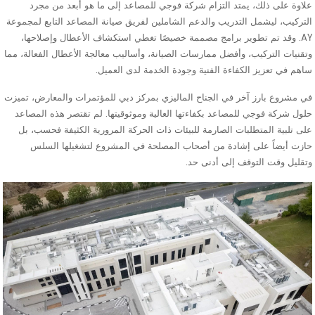
علاوة على ذلك، يمتد التزام شركة فوجي للمصاعد إلى ما هو أبعد من مجرد
التركيب، ليشمل التدريب والدعم الشاملين لفريق صيانة المصاعد التابع لمجموعة
AY. وقد تم تطوير برامج مصممة خصيصًا تغطي استكشاف الأعطال وإصلاحها،
وتقنيات التركيب، وأفضل ممارسات الصيانة، وأساليب معالجة الأعطال الفعالة، مما
ساهم في تعزيز الكفاءة الفنية وجودة الخدمة لدى العميل.
في مشروع بارز آخر في الجناح الماليزي بمركز دبي للمؤتمرات والمعارض، تميزت
حلول شركة فوجي للمصاعد بكفاءتها العالية وموثوقيتها. لم تقتصر هذه المصاعد
على تلبية المتطلبات الصارمة للبيئات ذات الحركة المرورية الكثيفة فحسب، بل
حازت أيضاً على إشادة من أصحاب المصلحة في المشروع لتشغيلها السلس
وتقليل وقت التوقف إلى أدنى حد.