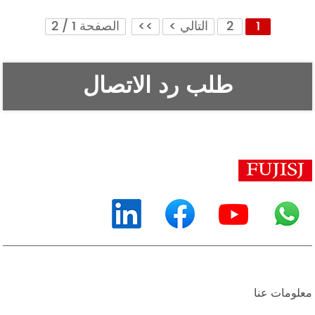
1
2
التالي >
>>
الصفحة 1 / 2
طلب رد الاتصال
معلومات عنا