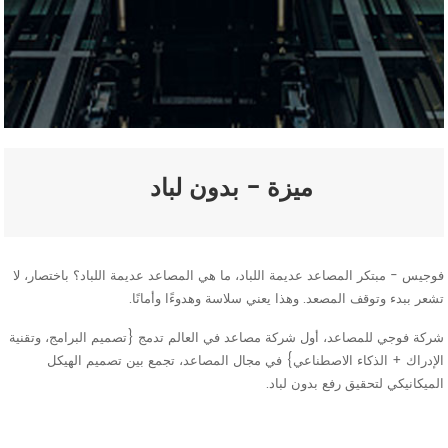
ميزة - بدون لباد
فوجيس - مبتكر المصاعد عديمة اللباد، ما هي المصاعد عديمة اللباد؟ باختصار، لا
تشعر ببدء وتوقف المصعد. وهذا يعني سلاسة وهدوءًا وأمانًا.
شركة فوجي للمصاعد، أول شركة مصاعد في العالم تدمج {تصميم البرامج، وتقنية
الإدراك + الذكاء الاصطناعي} في مجال المصاعد، تجمع بين تصميم الهيكل
الميكانيكي لتحقيق رفع بدون لباد.