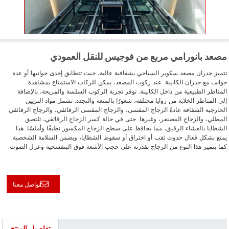
مصعد بانورامي مربع من فوجيس للنقل العمودي
تتميز جدران مصعد سكوير السياحي بشفافية عالية، حيث تتطابق إحدى جوانبها أو عدة
جوانب مع جدران الكابينة. عند ركوب المصعد، يمكن للركاب الاستمتاع بمشاهدة
المناظر الطبيعية من داخل الكابينة. توفر تجربة الركوب السلسة والمريحة، بالإضافة
إلى المناظر الخلابة من زوايا مختلفة، شعورًا بالمتعة والتجدد. تشمل مواد التزيين
الخارجية الشفافة عادةً الزجاج المقسى، والزجاج المقسى الرقائقي، والزجاج الرقائقي
المطلي، والزجاج المصنفر، وغيرها. حتى في حالة كسر الزجاج الرقائقي، تلتصق
الشظايا بالغشاء الرقيق، مما يحافظ على سطح الزجاج المكسور نظيفًا وأملسًا. هذا
يمنع بشكل فعال حدوث ثقب أو اختراق أو سقوط الشظايا، ويضمن السلامة الشخصية.
كما يتميز هذا النوع من الزجاج بقدرته على حجب الأشعة فوق البنفسجية وعزل الصوت.
تواصل معنا
تفاصيل المنتج