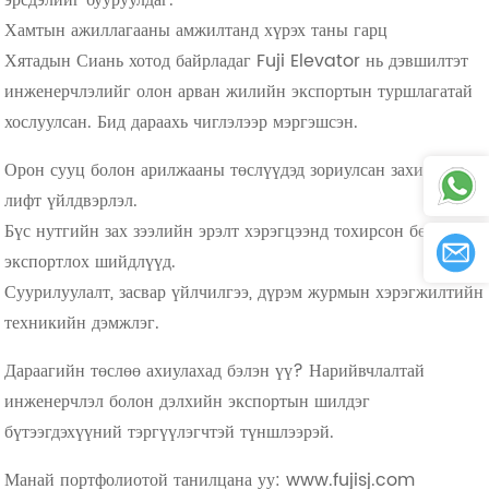
Хамтын ажиллагааны амжилтанд хүрэх таны гарц
Хятадын Сиань хотод байрладаг Fuji Elevator нь дэвшилтэт
инженерчлэлийг олон арван жилийн экспортын туршлагатай
хослуулсан. Бид дараахь чиглэлээр мэргэшсэн.
Орон сууц болон арилжааны төслүүдэд зориулсан захиалгат
лифт үйлдвэрлэл.
Бүс нутгийн зах зээлийн эрэлт хэрэгцээнд тохирсон бөөнөөр
экспортлох шийдлүүд.
Суурилуулалт, засвар үйлчилгээ, дүрэм журмын хэрэгжилтийн
техникийн дэмжлэг.
Дараагийн төслөө ахиулахад бэлэн үү? Нарийвчлалтай
инженерчлэл болон дэлхийн экспортын шилдэг
бүтээгдэхүүний тэргүүлэгчтэй түншлээрэй.
Манай портфолиотой танилцана уу: www.fujisj.com