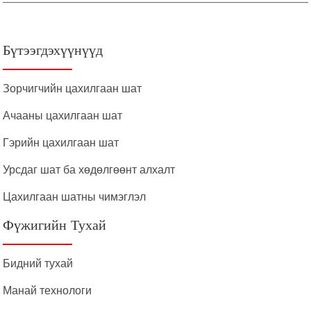
Бүтээгдэхүүнүүд
Зорчигчийн цахилгаан шат
Ачааны цахилгаан шат
Гэрийн цахилгаан шат
Урсдаг шат ба хөдөлгөөнт алхалт
Цахилгаан шатны чимэглэл
Фүжигийн Тухай
Бидний тухай
Манай технологи