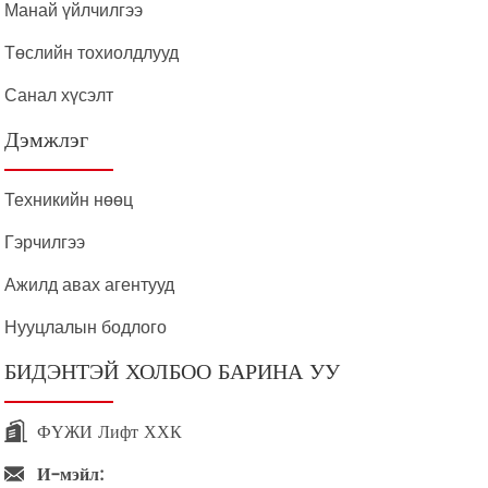
Манай үйлчилгээ
Төслийн тохиолдлууд
Санал хүсэлт
Дэмжлэг
Техникийн нөөц
Гэрчилгээ
Ажилд авах агентууд
Нууцлалын бодлого
БИДЭНТЭЙ ХОЛБОО БАРИНА УУ
ФҮЖИ Лифт ХХК
И-мэйл: