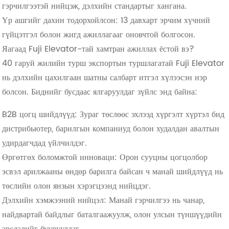
гэрчилгээтэй нийцэж, дэлхийн стандартыг хангана.
Үр ашгийг дахин тодорхойлсон: 13 давхарт эрчим хүчний
гүйцэтгэл болон жигд ажиллагааг оновчтой болгосон.
Яагаад Fuji Elevator-тай хамтран ажиллах ёстой вэ?
40 гаруй жилийн турш экспортын туршлагатай Fuji Elevator
нь дэлхийн цахилгаан шатны салбарт итгэл хүлээсэн нэр
болсон. Биднийг бусдаас ялгаруулдаг зүйлс энд байна:
B2B цогц шийдлүүд: Зураг төслөөс эхлээд хүргэлт хүртэл бид
дистрибьютер, барилгын компаниуд болон худалдан авалтын
удирдагчдад үйлчилдэг.
Өргөтгөх боломжтой инноваци: Орон сууцны цогцолбор
эсвэл арилжааны өндөр барилга байсан ч манай шийдлүүд нь
төслийн олон янзын хэрэгцээнд нийцдэг.
Дэлхийн хэмжээний нийцэл: Манай гэрчилгээ нь чанар,
найдвартай байдлыг баталгаажуулж, олон улсын түншүүдийн
эрсдэлийг бууруулдаг.