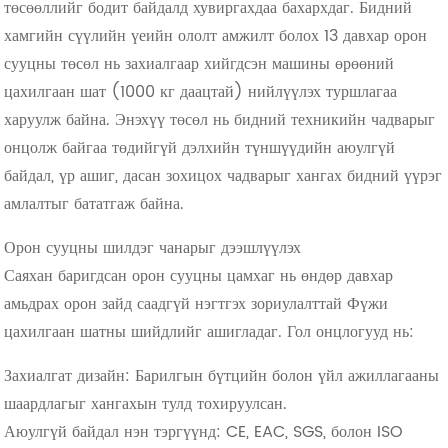
төсөөллийг бодит байдалд хувиргахдаа бахархдаг. Бидний
хамгийн сүүлийн үеийн ололт амжилт болох 13 давхар орон
сууцны төсөл нь захиалгаар хийгдсэн машины өрөөний
цахилгаан шат (1000 кг даацтай) нийлүүлэх туршлагаа
харуулж байна. Энэхүү төсөл нь бидний техникийн чадварыг
онцолж байгаа төдийгүй дэлхийн түншүүдийн аюулгүй
байдал, үр ашиг, дасан зохицох чадварыг хангах бидний үүрэг
амлалтыг бататгаж байна.
Орон сууцны шилдэг чанарыг дээшлүүлэх
Саяхан баригдсан орон сууцны цамхаг нь өндөр давхар
амьдрах орон зайд саадгүй нэгтгэх зориулалттай Фүжи
цахилгаан шатны шийдлийг ашигладаг. Гол онцлогууд нь:
Захиалгат дизайн: Барилгын бүтцийн болон үйл ажиллагааны
шаардлагыг хангахын тулд тохируулсан.
Аюулгүй байдал нэн тэргүүнд: CE, EAC, SGS, болон ISO