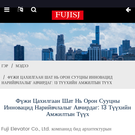
ГЭР
МЭДЭЭ
ФҮЖИ ЦАХИЛГААН ШАТ НЬ ОРОН СУУЦНЫ ИННОВАЦИД
НАРИЙВЧЛАЛЫГ АВЧИРДАГ: 13 ТҮҮХИЙН АМЖИЛТЫН ТҮҮХ
Фүжи Цахилгаан Шат Нь Орон Сууцны
Инновацид Нарийвчлалыг Авчирдаг: 13 Түүхийн
Амжилтын Түүх
Fuji Elevator Co., Ltd. компанид бид архитектурын