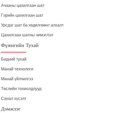
Ачааны цахилгаан шат
Гэрийн цахилгаан шат
Урсдаг шат ба хөдөлгөөнт алхалт
Цахилгаан шатны чимэглэл
Фүжигийн Тухай
Бидний тухай
Манай технологи
Манай үйлчилгээ
Төслийн тохиолдлууд
Санал хүсэлт
Дэмжлэг