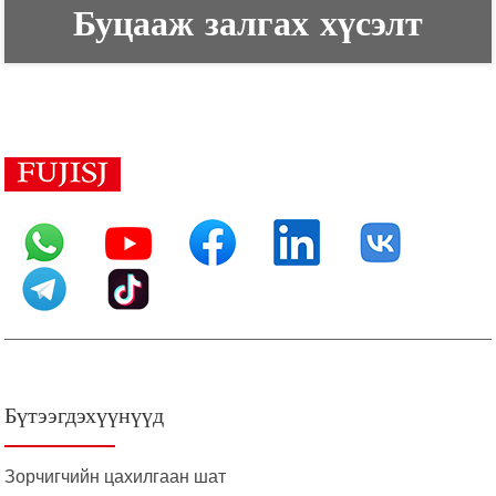
Буцааж залгах хүсэлт
Бүтээгдэхүүнүүд
Зорчигчийн цахилгаан шат