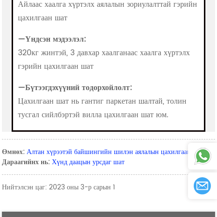
Айлаас хаалга хүртэлх аялалын зориулалттай гэрийн
цахилгаан шат
—
Үндсэн мэдээлэл:
320кг жинтэй, 3 давхар хаалганаас хаалга хүртэлх
гэрийн цахилгаан шат
—
Бүтээгдэхүүний тодорхойлолт:
Цахилгаан шат нь гантиг паркетан шалтай, толин
тусгал сийлбэртэй вилла цахилгаан шат юм.
Өмнөх:
Алтан хүрээтэй байшингийн шилэн аялалын цахилгаан шат
Дараагийнх нь:
Хүнд даацын урсдаг шат
Нийтэлсэн цаг: 2023 оны 3-р сарын 1