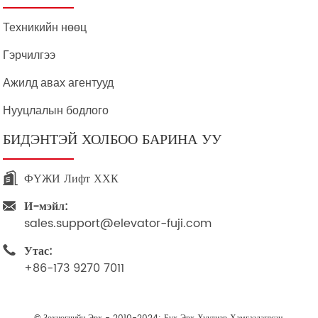
Техникийн нөөц
Гэрчилгээ
Ажилд авах агентууд
Нууцлалын бодлого
БИДЭНТЭЙ ХОЛБОО БАРИНА УУ
ФҮЖИ Лифт ХХК
И-мэйл:
sales.support@elevator-fuji.com
Утас:
+86-173 9270 7011