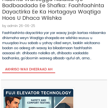
Badbaadada Ee Shafka: Faahfaahinta
Dayactirka Ee Ka Hortagaya Waqtiga
Hoos U Dhaca Wiishka
by admin 26-06-25
Faahfaahinta dayactirka yar yar waxay joojin kartaa nidaamka
dhismaha weyn Waqtiga shaqada ee wiishka wuxuu u
muuqdaa inuu sabab u yahay cilad weyn, laakiin wicitaano
badan oo adeeg ah waxay ka bilaabmaan faahfaahin
aasaasi ah: dhibaato nalalka ah, dhibaato xaaladda
badhanka, go'doomin wareeg albaab-quful ah, ama
calaamad aan caddayn silsiladda badbaadada.
Faahfaahintan ...
AKHRISO WAX DHEERAAD AH