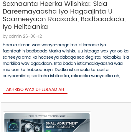
Saxnaanta Heerka Wiishka: Sida
Dareemayaasha Iyo Hagaajinta U
Saameeyaan Raaxada, Badbaadada,
Iyo Helitaanka
by admin 26-06-12
Heerka siman waa waayo-aragnimo isticmaale iyo
faahfaahin badbaado Marka wiishku uu istaago wax yar oo ka
sarreeya ama ka hooseeya dabaqa soo degista, rakaabku isla
markiiba way ogaadaan. Inta badan isticmaalayaasha waa
mid aan ku habboonayn. Dadka isticmaala kuraasta
curyaamiinta, sariiraha isbitaalka, rakaabka waayeelka ah,
gaadhiga xamuulka, iyo dhaqdhaqaaqa xamuulka, heerka liita
wuxuu noqon karaa mid dhab ah...
AKHRISO WAX DHEERAAD AH