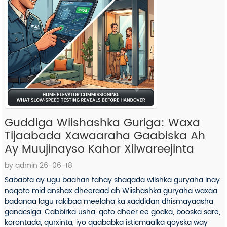
Guddiga Wiishashka Guriga: Waxa
Tijaabada Xawaaraha Gaabiska Ah
Ay Muujinayso Kahor Xilwareejinta
by admin 26-06-18
Sababta ay ugu baahan tahay shaqada wiishka guryaha inay
noqoto mid anshax dheeraad ah Wiishashka guryaha waxaa
badanaa lagu rakibaa meelaha ka xaddidan dhismayaasha
ganacsiga. Cabbirka usha, qoto dheer ee godka, booska sare,
korontada, qurxinta, iyo qaababka isticmaalka qoyska way