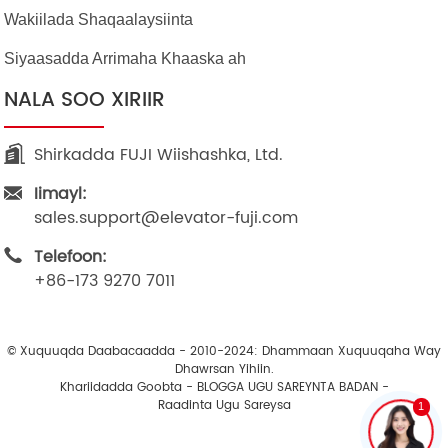
Wakiilada Shaqaalaysiinta
Siyaasadda Arrimaha Khaaska ah
NALA SOO XIRIIR
Shirkadda FUJI Wiishashka, Ltd.
Iimayl:
sales.support@elevator-fuji.com
Telefoon:
+86-173 9270 7011
© Xuquuqda Daabacaadda - 2010-2024: Dhammaan Xuquuqaha Way
Dhawrsan Yihiin.
Khariidadda Goobta
-
BLOGGA UGU SAREYNTA BADAN
-
Raadinta Ugu Sareysa
1