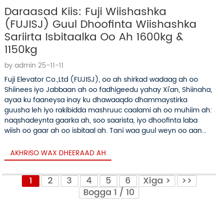
Daraasad Kiis: Fuji Wiishashka
(FUJISJ) Guul Dhoofinta Wiishashka
Sariirta Isbitaalka Oo Ah 1600kg &
1150kg
by admin 25-11-11
Fuji Elevator Co.,Ltd (FUJISJ), oo ah shirkad wadaag ah oo
Shiinees iyo Jabbaan ah oo fadhigeedu yahay Xi'an, Shiinaha,
ayaa ku faaneysa inay ku dhawaaqdo dhammaystirka
guusha leh iyo rakibidda mashruuc caalami ah oo muhiim ah:
naqshadeynta gaarka ah, soo saarista, iyo dhoofinta laba
wiish oo gaar ah oo isbitaal ah. Tani waa guul weyn oo aan...
AKHRISO WAX DHEERAAD AH
1
2
3
4
5
6
Xiga >
>>
Bogga 1 / 10