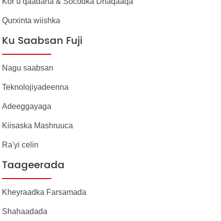
Kor u qaadaha & Socodka Dhaqaaqa
Qurxinta wiishka
Ku Saabsan Fuji
Nagu saabsan
Teknolojiyadeenna
Adeeggayaga
Kiisaska Mashruuca
Ra'yi celin
Taageerada
Kheyraadka Farsamada
Shahaadada