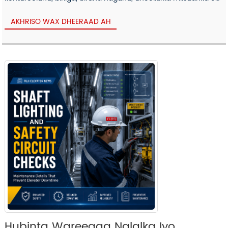
ka hortagga,...
AKHRISO WAX DHEERAAD AH
Hubinta Wareegga Nalalka Iyo