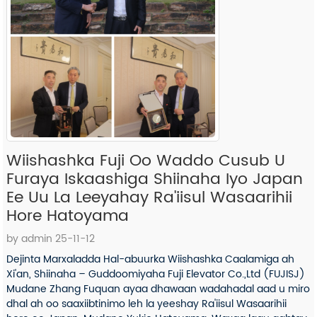
Wiishashka Fuji Oo Waddo Cusub U
Furaya Iskaashiga Shiinaha Iyo Japan
Ee Uu La Leeyahay Ra'iisul Wasaarihii
Hore Hatoyama
by admin 25-11-12
Dejinta Marxaladda Hal-abuurka Wiishashka Caalamiga ah
Xi'an, Shiinaha – Guddoomiyaha Fuji Elevator Co.,Ltd (FUJISJ)
Mudane Zhang Fuquan ayaa dhawaan wadahadal aad u miro
dhal ah oo saaxiibtinimo leh la yeeshay Ra'iisul Wasaarihii