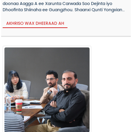
doonaa Aagga A ee Xarunta Carwada Soo Dejinta iyo
Dhoofinta Shiinaha ee Guangzhou. Shaanxi Qunti Yongxian
Wiishashka Gro...
AKHRISO WAX DHEERAAD AH