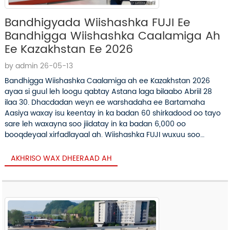
Bandhigyada Wiishashka FUJI Ee
Bandhigga Wiishashka Caalamiga Ah
Ee Kazakhstan Ee 2026
by admin 26-05-13
Bandhigga Wiishashka Caalamiga ah ee Kazakhstan 2026
ayaa si guul leh loogu qabtay Astana laga bilaabo Abriil 28
ilaa 30. Dhacdadan weyn ee warshadaha ee Bartamaha
Aasiya waxay isu keentay in ka badan 60 shirkadood oo tayo
sare leh waxayna soo jiidatay in ka badan 6,000 oo
booqdeyaal xirfadlayaal ah. Wiishashka FUJI wuxuu soo
muuqday muuqaal weyn, isagoo taagan...
AKHRISO WAX DHEERAAD AH