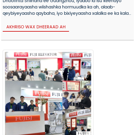
Dhoofinta Shiinaha ee Guangzhou, iyadoo la isu keenayo
soosaarayaasha wiishashka hormuudka ka ah, alaab-
qeybiyeyaasha qaybaha, iyo bixiyeyaasha xalalka ee ka kala
yimid dhammaan suuqa caalamiga ah ee toosan...
AKHRISO WAX DHEERAAD AH