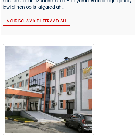
hore ee Japan, Mudane Yukio Hatoyama. Waxaa lagu qabtay
jawi diirran oo is-afgarad ah...
AKHRISO WAX DHEERAAD AH