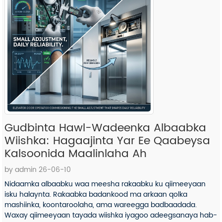
Gudbinta Hawl-Wadeenka Albaabka
Wiishka: Hagaajinta Yar Ee Qaabeysa
Kalsoonida Maalinlaha Ah
by admin 26-06-10
Nidaamka albaabku waa meesha rakaabku ku qiimeeyaan
isku halaynta. Rakaabka badankood ma arkaan qolka
mashiinka, koontaroolaha, ama wareegga badbaadada.
Waxay qiimeeyaan tayada wiishka iyagoo adeegsanaya hab-