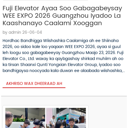
Fuji Elevator Ayaa Soo Gabagabeysay
WEE EXPO 2026 Guangzhou Iyadoo La
Kaashanayo Caalami Xooggan
by admin 26-06-04
Hordhac Bandhigga Wiishashka Caalamiga ah ee Shiinaha
2026, oo sidoo kale loo yaqaan WEE EXPO 2026, ayaa si guul
leh loogu soo gabagabeeyay Guangzhou Maajo 23, 2026. Fuji
Elevator Co., Ltd. waxay ka qaybgashay shirkad muhiim ah oo
ka tirsan Shaanxi Qunti Yongxian Elevator Group, iyadoo soo
bandhigaysa noocyada kala duwan ee alaabada wiishashka,
isku-dhafka asaasiga ah...
AKHRISO WAX DHEERAAD AH