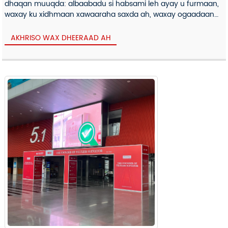
dhaqan muuqda: albaabadu si habsami leh ayay u furmaan,
waxay ku xidhmaan xawaaraha saxda ah, waxay ogaadaan
xannibaadda, mana abuuraan cillado soo noqnoqda oo dhib
ah.
AKHRISO WAX DHEERAAD AH