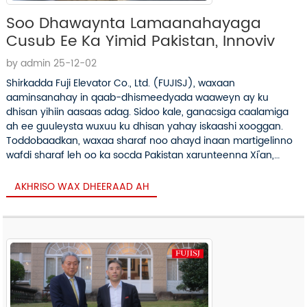
Soo Dhawaynta Lamaanahayaga
Cusub Ee Ka Yimid Pakistan, Innoviv
by admin 25-12-02
Shirkadda Fuji Elevator Co., Ltd. (FUJISJ), waxaan
aaminsanahay in qaab-dhismeedyada waaweyn ay ku
dhisan yihiin aasaas adag. Sidoo kale, ganacsiga caalamiga
ah ee guuleysta wuxuu ku dhisan yahay iskaashi xooggan.
Toddobaadkan, waxaa sharaf noo ahayd inaan martigelinno
wafdi sharaf leh oo ka socda Pakistan xarunteenna Xi'an,
taasoo ugu dambeyntii...
AKHRISO WAX DHEERAAD AH