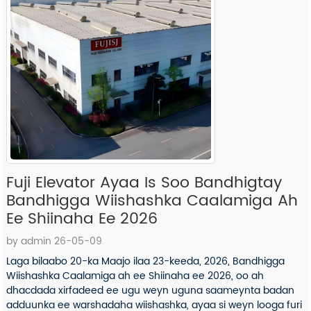
Fuji Elevator Ayaa Is Soo Bandhigtay
Bandhigga Wiishashka Caalamiga Ah
Ee Shiinaha Ee 2026
by admin 26-05-09
Laga bilaabo 20-ka Maajo ilaa 23-keeda, 2026, Bandhigga
Wiishashka Caalamiga ah ee Shiinaha ee 2026, oo ah
dhacdada xirfadeed ee ugu weyn uguna saameynta badan
adduunka ee warshadaha wiishashka, ayaa si weyn looga furi