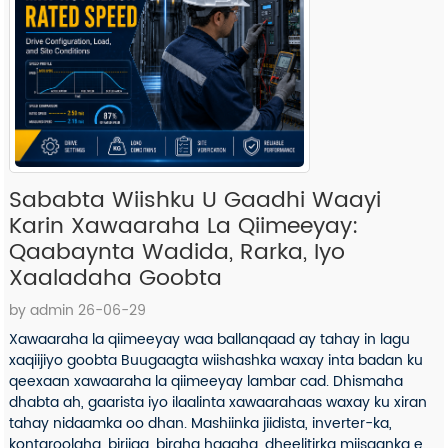
Sababta Wiishku U Gaadhi Waayi
Karin Xawaaraha La Qiimeeyay:
Qaabaynta Wadida, Rarka, Iyo
Xaaladaha Goobta
by admin 26-06-29
Xawaaraha la qiimeeyay waa ballanqaad ay tahay in lagu
xaqiijiyo goobta Buugaagta wiishashka waxay inta badan ku
qeexaan xawaaraha la qiimeeyay lambar cad. Dhismaha
dhabta ah, gaarista iyo ilaalinta xawaarahaas waxay ku xiran
tahay nidaamka oo dhan. Mashiinka jiidista, inverter-ka,
kontaroolaha, biriiga, biraha hagaha, dheelitirka miisaanka ee