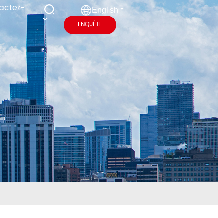
actez-
English
ENQUÊTE