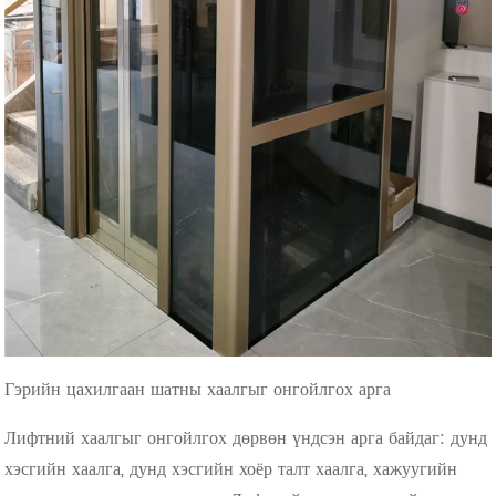
Гэрийн цахилгаан шатны хаалгыг онгойлгох арга
Лифтний хаалгыг онгойлгох дөрвөн үндсэн арга байдаг: дунд
хэсгийн хаалга, дунд хэсгийн хоёр талт хаалга, хажуугийн