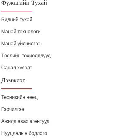
Фүжигийн Тухай
Бидний тухай
Манай технологи
Манай үйлчилгээ
Төслийн тохиолдлууд
Санал хүсэлт
Дэмжлэг
Техникийн нөөц
Гэрчилгээ
Ажилд авах агентууд
Нууцлалын бодлого