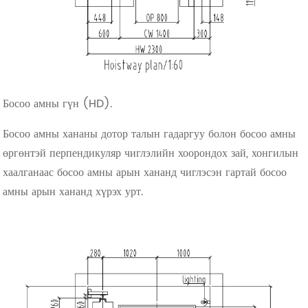
Босоо амны гүн (HD).
Босоо амны хананы дотор талын гадаргуу болон босоо амны
өргөнтэй перпендикуляр чиглэлийн хоорондох зай, хонгилын
хаалганаас босоо амны арын хананд чиглэсэн гартай босоо
амны арын хананд хүрэх урт.