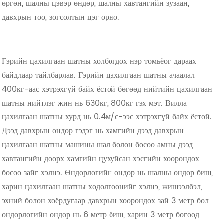
өргөн, шалны цэвэр өндөр, шалны хавтангийн зузаан,
давхрын тоо, зогсолтын цэг орно.
Гэрийн цахилгаан шатны холбогдох нэр томьёог дараах
байдлаар тайлбарлав. Гэрийн цахилгаан шатны ачаалал
400кг-аас хэтрэхгүй байх ёстой бөгөөд нийтийн цахилгаан
шатны нийтлэг жин нь 630кг, 800кг гэх мэт. Вилла
цахилгаан шатны хурд нь 0.4м/с-ээс хэтрэхгүй байх ёстой.
Дээд давхрын өндөр гэдэг нь хамгийн дээд давхрын
цахилгаан шатны машины шал болон босоо амны дээд
хавтангийн доорх хамгийн цухуйсан хэсгийн хоорондох
босоо зайг хэлнэ. Өндөрлөгийн өндөр нь шалны өндөр биш,
харин цахилгаан шатны хөдөлгөөнийг хэлнэ, жишээлбэл,
эхний болон хоёрдугаар давхрын хоорондох зай 3 метр бол
өндөрлөгийн өндөр нь 6 метр биш, харин 3 метр бөгөөд