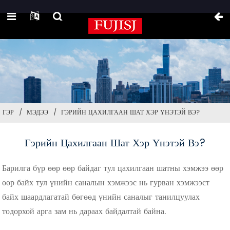
ГЭР
МЭДЭЭ
ГЭРИЙН ЦАХИЛГААН ШАТ ХЭР ҮНЭТЭЙ ВЭ?
Гэрийн Цахилгаан Шат Хэр Үнэтэй Вэ?
Барилга бүр өөр өөр байдаг тул цахилгаан шатны хэмжээ өөр
өөр байх тул үнийн саналын хэмжээс нь гурван хэмжээст
байх шаардлагатай бөгөөд үнийн саналыг танилцуулах
тодорхой арга зам нь дараах байдалтай байна.