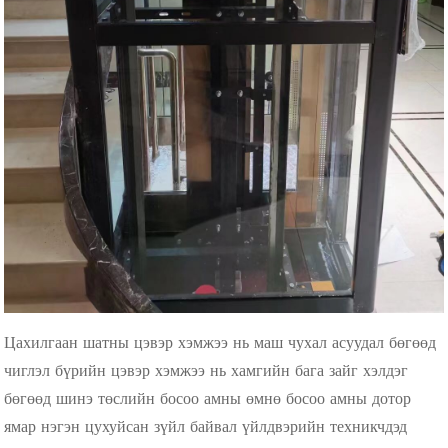
Цахилгаан шатны цэвэр хэмжээ нь маш чухал асуудал бөгөөд
чиглэл бүрийн цэвэр хэмжээ нь хамгийн бага зайг хэлдэг
бөгөөд шинэ төслийн босоо амны өмнө босоо амны дотор
ямар нэгэн цухуйсан зүйл байвал үйлдвэрийн техникчдэд