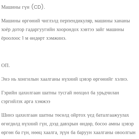
Машины гүн (CD).
Машины өргөний чиглэлд перпендикуляр, машины хананы
хоёр дотор гадаргуугийн хоорондох хэвтээ зайг машины
ёроолоос 1 м өндөрт хэмжинэ.
ОП.
Энэ нь хонгилын хаалганы нүхний цэвэр өргөнийг хэлнэ.
Гэрийн цахилгаан шатны тусгай нөхцөл ба урьдчилан
сэргийлэх арга хэмжээ
Шинэ цахилгаан шатны төсөлд ойртох үед баталгаажуулах
өгөгдөлд нүхний гүн, дээд давхрын өндөр, босоо амны цэвэр
өргөн ба гүн, нөөц хаалга, зүүн ба баруун хаалганы овоолгын