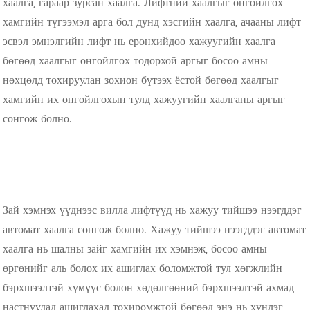
хаалга, гараар зурсан хаалга. Лифтний хаалгыг онгойлгох
хамгийн түгээмэл арга бол дунд хэсгийн хаалга, ачааны лифт
эсвэл эмнэлгийн лифт нь ерөнхийдөө хажуугийн хаалга
бөгөөд хаалгыг онгойлгох тодорхой аргыг босоо амны
нөхцөлд тохируулан зохион бүтээх ёстой бөгөөд хаалгыг
хамгийн их онгойлгохын тулд хажуугийн хаалганы аргыг
сонгож болно.
Зай хэмнэх үүднээс вилла лифтүүд нь хажуу тийшээ нээгддэг
автомат хаалга сонгож болно. Хажуу тийшээ нээгддэг автомат
хаалга нь шалны зайг хамгийн их хэмнэж, босоо амны
өргөнийг аль болох их ашиглах боломжтой тул хөгжлийн
бэрхшээлтэй хүмүүс болон хөдөлгөөний бэрхшээлтэй ахмад
настнуудад ашиглахад тохиромжтой бөгөөд энэ нь хүнлэг