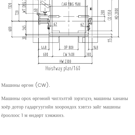
Машины өргөн (CW).
Машины орох өргөний чиглэлтэй зэрэгцээ, машины хананы
хоёр дотор гадаргуугийн хоорондох хэвтээ зайг машины
ёроолоос 1 м өндөрт хэмжинэ.