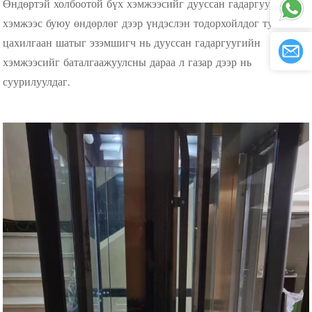
Өндөртэй холбоотой бүх хэмжээсийг дууссан гадаргуугийн
хэмжээс буюу өндөрлөг дээр үндэслэн тодорхойлдог тул
цахилгаан шатыг эзэмшигч нь дууссан гадаргуугийн
хэмжээсийг баталгаажуулсны дараа л газар дээр нь
суурилуулдаг.