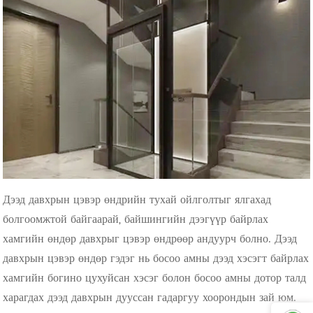
Дээд давхрын цэвэр өндрийн тухай ойлголтыг ялгахад
болгоомжтой байгаарай, байшингийн дээгүүр байрлах
хамгийн өндөр давхрыг цэвэр өндрөөр андуурч болно. Дээд
давхрын цэвэр өндөр гэдэг нь босоо амны дээд хэсэгт байрлах
хамгийн богино цухуйсан хэсэг болон босоо амны дотор талд
харагдах дээд давхрын дууссан гадаргуу хоорондын зай юм.