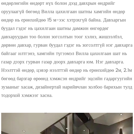
өндөрлөгийн өндөрт нүх болон дээд давхрын өндрийг
оруулаагүй бөгөөд Вилла цахилгаан шатны хамгийн өндөр
өндөр нь ерөнхийдөө 15 м-ээс хэтрэхгүй байна. Давхаргын
буудал гэдэг нь цахилгаан шатны дамжин өнгөрдөг
давхаруудын тоо болон зогсолтын тоог хэлнэ, жишээлбэл,
дөрвөн давхар, гурван буудал гэдэг нь зогсолтгүй нэг давхарга
байгааг илтгэнэ, хамгийн түгээмэл Вилла цахилгаан шат нь
газар дээрх гурван газар доорх давхарга юм. Нэг давхарга.
Нээлттэй өндөр, цэвэр нээлттэй өндөр нь ерөнхийдөө 2м, 2.1м
бөгөөд барзгар өрөөнд хэмжсэн өндрийг эцсийн гадаргуугийн
зузааныг хасаж, дизайнертай нарийвчлан холбоо барихын тулд
тодорхой хэмжээг хасна.