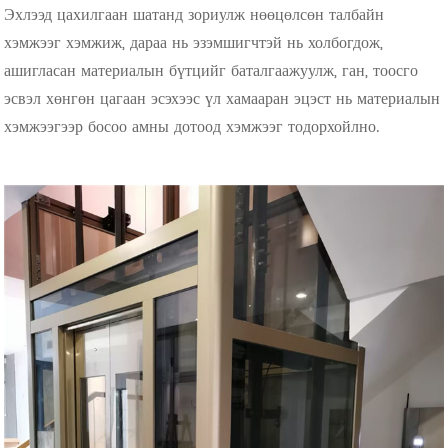
Эхлээд цахилгаан шатанд зориулж нөөцөлсөн талбайн
хэмжээг хэмжиж, дараа нь эзэмшигчтэй нь холбогдож,
ашигласан материалын бүтцийг баталгаажуулж, ган, тоосго
эсвэл хөнгөн цагаан эсэхээс үл хамааран эцэст нь материалын
хэмжээгээр босоо амны дотоод хэмжээг тодорхойлно.