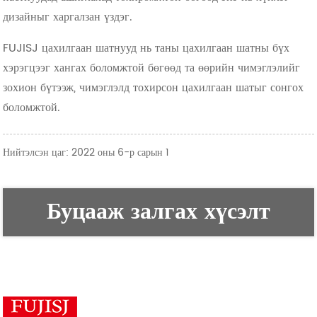
дизайныг харгалзан үздэг.
FUJISJ цахилгаан шатнууд нь таны цахилгаан шатны бүх
хэрэгцээг хангах боломжтой бөгөөд та өөрийн чимэглэлийг
зохион бүтээж, чимэглэлд тохирсон цахилгаан шатыг сонгох
боломжтой.
Нийтэлсэн цаг: 2022 оны 6-р сарын 1
Буцааж залгах хүсэлт