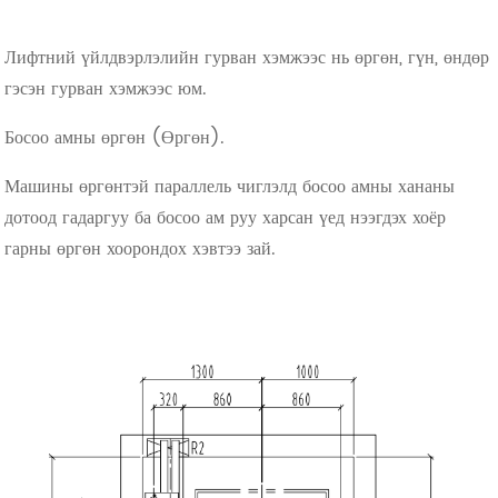
Лифтний үйлдвэрлэлийн гурван хэмжээс нь өргөн, гүн, өндөр
гэсэн гурван хэмжээс юм.
Босоо амны өргөн (Өргөн).
Машины өргөнтэй параллель чиглэлд босоо амны хананы
дотоод гадаргуу ба босоо ам руу харсан үед нээгдэх хоёр
гарны өргөн хоорондох хэвтээ зай.