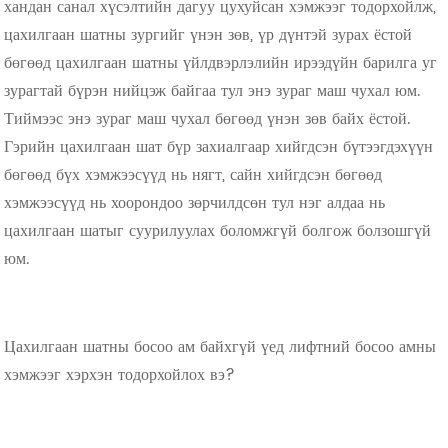
хандан санал хүсэлтийн дагуу цухуйсан хэмжээг тодорхойлж,
цахилгаан шатны зургийг үнэн зөв, үр дүнтэй зурах ёстой
бөгөөд цахилгаан шатны үйлдвэрлэлийн ирээдүйн барилга уг
зурагтай бүрэн нийцэж байгаа тул энэ зураг маш чухал юм.
Тиймээс энэ зураг маш чухал бөгөөд үнэн зөв байх ёстой.
Гэрийн цахилгаан шат бүр захиалгаар хийгдсэн бүтээгдэхүүн
бөгөөд бүх хэмжээсүүд нь нягт, сайн хийгдсэн бөгөөд
хэмжээсүүд нь хоорондоо зөрчилдсөн тул нэг алдаа нь
цахилгаан шатыг суурилуулах боломжгүй болгож болзошгүй
юм.
Цахилгаан шатны босоо ам байхгүй үед лифтний босоо амны
хэмжээг хэрхэн тодорхойлох вэ?