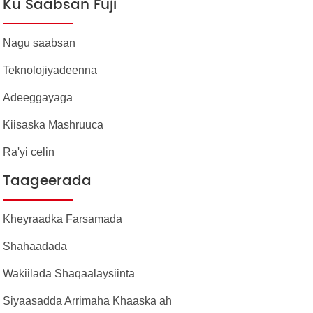
Ku Saabsan Fuji
Nagu saabsan
Teknolojiyadeenna
Adeeggayaga
Kiisaska Mashruuca
Ra'yi celin
Taageerada
Kheyraadka Farsamada
Shahaadada
Wakiilada Shaqaalaysiinta
Siyaasadda Arrimaha Khaaska ah