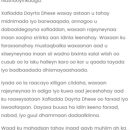
filashooyinkaaga.
Xafladda Dayrta Dhexe waxay astaan ​​u tahay
midnimada iyo barwaaqada, annagoo u
dabaaldegayna xafladdan, waxaan rajeyneynaa
inaan xoojino xiriirka aan idinla leenahay. Waxaan ku
faraxsanahay mustaqbalka waxaanan aad u
xiiseyneynaa inaan sii wadno bixinta xalal wiish oo
cusub oo la isku halleyn karo oo kor u qaada tayada
iyo badbaadada dhismayaashaada.
Iyada oo la raacayo xilligan ciidaha, waxaan
rajeyneynaa in adiga iyo kuwa aad jeceshahay aad
ku raaxeysataan Xafladda Dayrta Dhexe oo farxad iyo
iswaafaqsan. Dayaxa buuxa ha idiin keeno farxad,
nabad, iyo guul dhammaan dadaalkiinna.
Waad ku mahadsan tahay inaad qayb muhiim ah ka