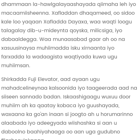
dhammaan la-hawlgalayaashayada qiimaha leh iyo
macaamiisheenna. Xafladdan dhaqameed, oo sidoo
kale loo yaqaan Xafladda Dayaxa, waa waqti loogu
talagalay dib-u-mideynta qoyska, milicsiga, iyo
dabaaldegga. Waa munaasabad gaar ah oo na
xasuusinaysa muhiimadda isku xirnaanta iyo
farxadda la wadaagista waqtiyada kuwa ugu
muhiimsan.
Shirkadda Fuji Elevator, aad ayaan ugu
mahadcelineynaa kalsoonida iyo taageerada aad na
siiseen sannado badan. Iskaashigaagu wuxuu door
muhiim ah ka qaatay kobaca iyo guushayada,
waxaana ka go'an inaan si joogto ah u horumarinno
alaabada iyo adeegyada wiishashka si aan u
daboolno baahiyahaaga oo aan uga gudubno