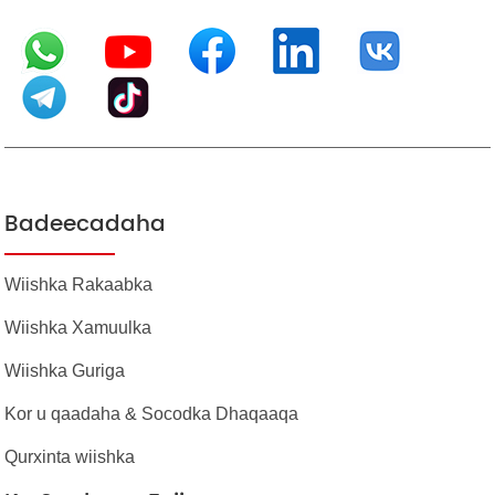
Badeecadaha
Wiishka Rakaabka
Wiishka Xamuulka
Wiishka Guriga
Kor u qaadaha & Socodka Dhaqaaqa
Qurxinta wiishka