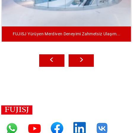
FUJISJ Yürüyen Merdiven Deneyimi Zahmetsiz Ulaşım...