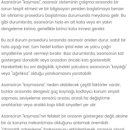
Asansörün "kayması", asansör sisteminin çalışma sırasında bir
sorun tespit etmesi ve bir bilgisayarı yeniden başlatmaya benzer
bir sıfırlama prosedürü başlatması durumunda meydana gelir. Bu
gibi durumlarda, asansörün hızla en alt kata veya en yakın
dengeleme katına, genellikle birinci kata inmesi gerekir.
Bu acil durum prosedürü sırasında asansör aniden durur, sabit bir
hızla aşağı iner, tüm hedef katları iptal eder ve yolcu çağrı
sinyallerine yanıt vermeyi bırakır. Bazı durumlarda, asansörün kat
göstergesi donabilir veya arızadan önceki katı gösterebilir.
Hareketteki bu ani değişiklik, içindeki yolculara asansörün "kaydığı"
veya "ağırlıksız" olduğu yanılsamasını yaratabilir.
Asansörün "kaymasına" neden olabilecek çeşitli faktörler vardır;
bunlar arasında dengesiz güç kaynağı, kodlayıcı konum sinyali
sapması, seviyeleme sensörü arızası, arızalı hız değiştirme
anahtarları veya aralıklı kapı kilidi sinyalleri yer alır.
Asansörün "kayması"nın felaket bir arızanın göstergesi değil, aksine
bir öz koruma mekanizması olduğunu anlamak önemlidir.
"Otomatik adresleme" fonksiyonunu etkinleştirerek, asansör sinyal