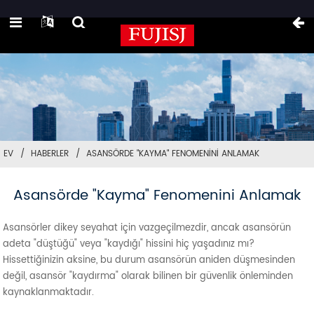
EV
HABERLER
ASANSÖRDE "KAYMA" FENOMENINI ANLAMAK
Asansörde "kayma" Fenomenini Anlamak
Asansörler dikey seyahat için vazgeçilmezdir, ancak asansörün
adeta "düştüğü" veya "kaydığı" hissini hiç yaşadınız mı?
Hissettiğinizin aksine, bu durum asansörün aniden düşmesinden
değil, asansör "kaydırma" olarak bilinen bir güvenlik önleminden
kaynaklanmaktadır.