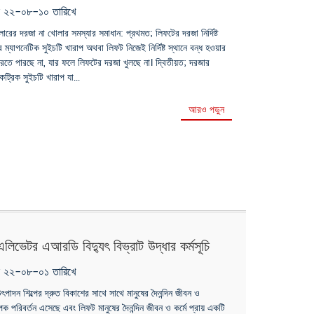
ৃক ২২-০৮-১০ তারিখে
্লোরের দরজা না খোলার সমস্যার সমাধান: প্রথমত; লিফটের দরজা নির্দিষ্ট
র ম্যাগনেটিক সুইচটি খারাপ অথবা লিফট নিজেই নির্দিষ্ট স্থানে বন্ধ হওয়ার
তে পারছে না, যার ফলে লিফটের দরজা খুলছে না। দ্বিতীয়ত; দরজার
্রিক সুইচটি খারাপ যা...
আরও পড়ুন
িভেটর এআরডি বিদ্যুৎ বিভ্রাট উদ্ধার কর্মসূচি
ৃক ২২-০৮-০১ তারিখে
 উৎপাদন শিল্পের দ্রুত বিকাশের সাথে সাথে মানুষের দৈনন্দিন জীবন ও
যাপক পরিবর্তন এসেছে এবং লিফট মানুষের দৈনন্দিন জীবন ও কর্মে প্রায় একটি