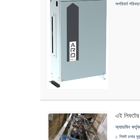
অপরিহার্য পরিবহ
এই লিফটের ঠ
অ্যাডমিন কর্ত
১. লিফট চলার মু