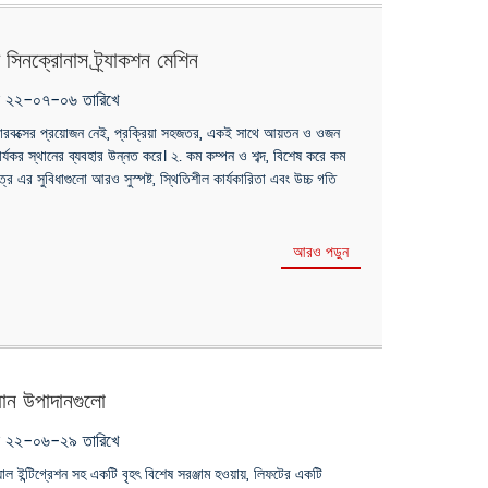
বক সিনক্রোনাস ট্র্যাকশন মেশিন
ৃক ২২-০৭-০৬ তারিখে
়ারবক্সের প্রয়োজন নেই, প্রক্রিয়া সহজতর, একই সাথে আয়তন ও ওজন
র্যকর স্থানের ব্যবহার উন্নত করে। ২. কম কম্পন ও শব্দ, বিশেষ করে কম
্রে এর সুবিধাগুলো আরও সুস্পষ্ট, স্থিতিশীল কার্যকারিতা এবং উচ্চ গতি
আরও পড়ুন
ধান উপাদানগুলো
ৃক ২২-০৬-২৯ তারিখে
্যাল ইন্টিগ্রেশন সহ একটি বৃহৎ বিশেষ সরঞ্জাম হওয়ায়, লিফটের একটি