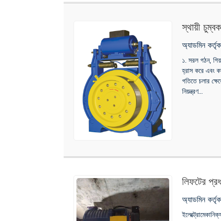
স্থায়ী চুম্
অ্যাডমিন কর্ত
১. সরল গঠন, গিয
হ্রাস করে এবং কা
গতিতে চলার ক্ষেত
নিয়ন্ত্রণ...
লিফটের প্র
অ্যাডমিন কর্ত
ইলেক্ট্রোমেকানিক