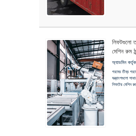
লিফটগুলো ত
মেশিন রুম ঠা
অ্যাডমিন কর্ত
গরমের তীব্র গর
যন্ত্রাংশগুলো স
লিফটের মেশিন রুম