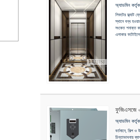
অ্যাডমিন কর্ত
লিফটের ফ্ল্যাট ফ
স্থানে বন্ধ হওয়া
সংকেত শনাক্ত কর
এলাকার ফটোইলেকট
ফুজিএসজে এল
অ্যাডমিন কর্ত
বর্তমানে, শিল্প ও
চিন্তাভাবনায় ব্