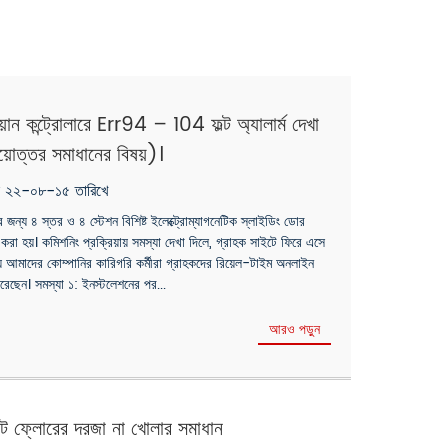
ন কন্ট্রোলারে Err94 – 104 ফল্ট অ্যালার্ম দেখা
য়োত্তর সমাধানের বিষয়)।
ৃক ২২-০৮-১৫ তারিখে
র জন্য ৪ স্তর ও ৪ স্টেশন বিশিষ্ট ইলেক্ট্রোম্যাগনেটিক স্লাইডিং ডোর
রা হয়। কমিশনিং প্রক্রিয়ায় সমস্যা দেখা দিলে, গ্রাহক সাইটে ফিরে এসে
 আমাদের কোম্পানির কারিগরি কর্মীরা গ্রাহকদের রিয়েল-টাইম অনলাইন
 করেছেন। সমস্যা ১: ইনস্টলেশনের পর...
আরও পড়ুন
যাট ফ্লোরের দরজা না খোলার সমাধান