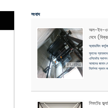
সংবাদ
অল-ইন-ওয়া
দেবে (বিক্র
অ্যাডমিন কর্ত
সুদানের গ্রাহকদে
এলিভেটর স্থাপন ক
আমাদের জানান যে
নির্দেশনা প্রদান
লিফটের ফ্ল্