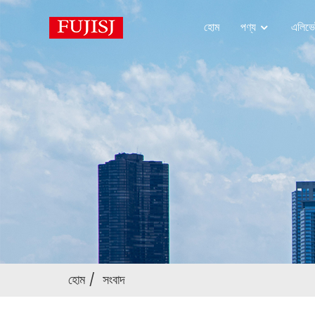
হোম
পণ্য
এলিভে
হোম
সংবাদ