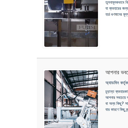
তুলনামূলকভাবে বি
যা ব্যবহারের জন্য
হয়। গুণমানের মূল্য
আপনার ভবনে
অ্যাডমিন কর্ত
চূড়ান্ত ব্যবহার
আপনার সবচেয়ে বড
বা অন্য কিছু? স
যার কারণে কিছু ব্